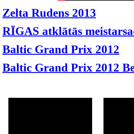
Zelta Rudens 2013
RĪGAS atklātās meistarsa
Baltic Grand Prix 2012
Baltic Grand Prix 2012 B