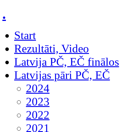
.
Start
Rezultāti, Video
Latvija PČ, EČ finālos
Latvijas pāri PČ, EČ
2024
2023
2022
2021