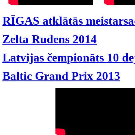
RĪGAS atklātās meistarsa
Zelta Rudens 2014
Latvijas čempionāts 10 de
Baltic Grand Prix 2013